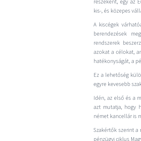
részeként, egy az 
kis-, és közepes v
A kiscégek várható
berendezések megv
rendszerek beszerz
azokat a célokat, a
hatékonyságát, a pén
Ez a lehetőség külö
egyre kevesebb sza
Idén, az első és a 
azt mutatja, hogy 
német kancellár is 
Szakértők szerint a
pénzügyi ciklus Mag