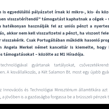
 is egyedülálló pályázatot írnak ki mikro-, kis- és kö
sen visszatérítendő” támogatást kaphatnak a cégek – v
 hatékonyan használják fel az uniós pénzt a nyerte
s, akkor nem kell visszafizetni a pénzt, ha viszont fele
or visszakérik. Csak Portugáliában működik hasonló pro
n Angela Merkel német kancellár is kiemelte, hogy 
ós támogatásokat – közölte az M1 Híradója.
echnológiával gyártanak tartályokat, csővezetékren
n. A kisvállalkozás, a Két Salamon Bt. most egy újabb gyá
z Innovációs és Technológiai Minisztérium államtitkára a
, a jövőben is a gazdaságba forgassa be a brüsszeli pénzek t