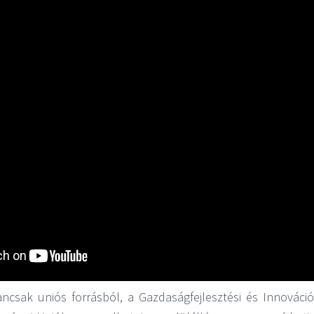
ncsak uniós forrásból, a Gazdaságfejlesztési és Innováci