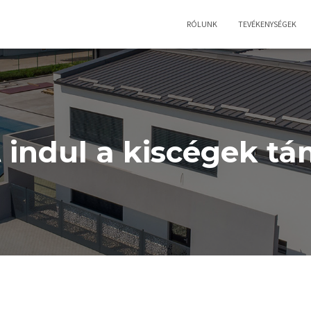
RÓLUNK
TEVÉKENYSÉGEK
t indul a kiscégek t