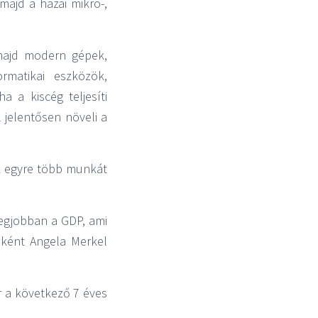
ajd a hazai mikro-,
 majd modern gépek,
rmatikai eszközök,
 a kiscég teljesíti
 jelentősen növeli a
ek egyre több munkát
legjobban a GDP, ami
bként Angela Merkel
r a következő 7 éves