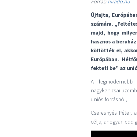
Forrás:
hirado.hu
Újfajta, Európában
számára. „Feltéte
majd, hogy milyen
hasznos a beruházá
költötték el, akk
Európában. Hétfő
fekteti be” az uni
A legmodernebb t
nagykanizsai üzembe
uniós forrásból,
Cseresnyés Péter, a
célja, ahogyan eddig