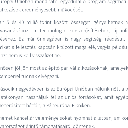
Európai Unióban mondhatni egyedülálló program segítheti m
állalkozások eredményesebb működését.
an 5 és 40 millió forint közötti összeget igényelhetnek
ásárlásához, a technológia korszerűsítéséhez, új info
éséhez. Ez már önmagában is nagy segítség, ráadásul, ha
miket a fejlesztés kapcsán kitűzött maga elé, vagyis például
zt nem is kell visszafizetnie.
nösen jól jön most az építőipari vállalkozásoknak, amely
kemberrel tudnak elvégezni.
második negyedévben is az Európai Unióban nálunk nőtt a 
hatékonyan használjuk fel az uniós forrásokat, amit egyé
megerősített hétfőn, a Páneurópai Pikniken.
 német kancellár véleménye sokat nyomhat a latban, amiko
yarországot érintő támogatásairól döntenek.