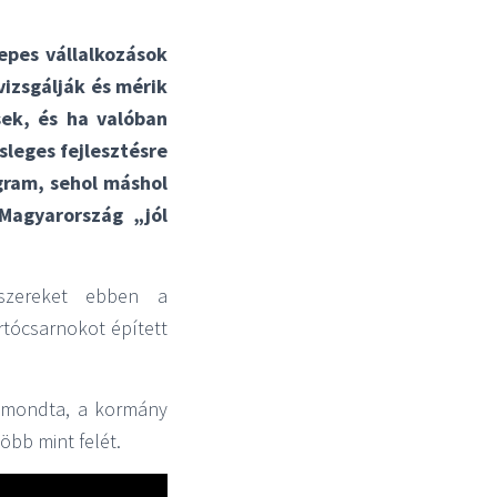
zepes vállalkozások
izsgálják és mérik
sek, és ha valóban
sleges fejlesztésre
gram, sehol máshol
Magyarország „jól
dszereket ebben a
rtócsarnokot épített
zt mondta, a kormány
öbb mint felét.