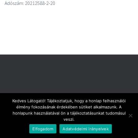
Adószám: 20212588-2-20
Kedves Látogató! Tájékoztatjuk, hogy a honlap felhasználói
élmény fokozásának érdekében sütiket alkalmazunk. A
ADATVÉDELMI NYILATKOZAT
IMPRESSZUM
honlapunk használatával ön a tájékoztatásunkat tudomásul
veszi.
Hestia | Fejlesztő:
ThemeIsle
Elfogadom
Adatvédelmi irányelvek