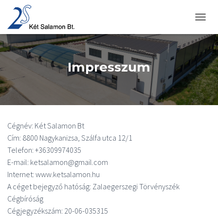
NAVIGÁ
Impresszum
Cégnév: Két Salamon Bt
Cím: 8800 Nagykanizsa, Szálfa utca 12/1
Telefon: +36309974035
E-mail: ketsalamon@gmail.com
Internet: www.ketsalamon.hu
A céget bejegyző hatóság: Zalaegerszegi Törvényszék
Cégbíróság
Cégjegyzékszám: 20-06-035315